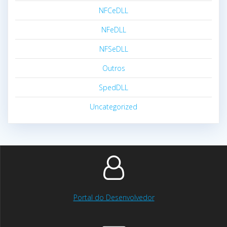
NFCeDLL
NFeDLL
NFSeDLL
Outros
SpedDLL
Uncategorized
Portal do Desenvolvedor