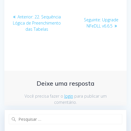
Navegação
Anterior:
Post
22. Sequência
Seguinte:
Post
Upgrade
de
Lógica de Preenchimento
anterior:
NFeDLL v6.6.5
seguinte:
das Tabelas
Post
Deixe uma resposta
Você precisa fazer o
login
para publicar um
comentário.
Pesquisar
por: