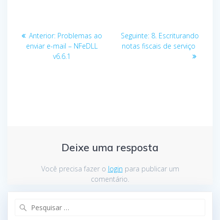
Navegação
Anterior:
Post
Problemas ao
Seguinte:
Post
8. Escriturando
de
enviar e-mail – NFeDLL
anterior:
notas fiscais de serviço
seguinte:
v6.6.1
Post
Deixe uma resposta
Você precisa fazer o
login
para publicar um
comentário.
Pesquisar
por: