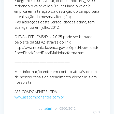
• Registro C100 – Alteração do campo IND_PGTO
retirando o valor válido 9 e incluindo o valor 2
(implica em alteração da descrição do campo para
a realização da mesma alteração);
• As alterações desta versão, citadas acima, tem
sua vigência em julho/2012.
O PVA – EFD ICMS/IPI – 2.0.25 pode ser baixado
pelo site da SEFAZ através do link:
http://www.receita.fazenda.gov.br/Sped/Download/
SpedFiscal/SpedFiscalMultiplataforma.htm
———————————————–
Mais informação entre em contato através de um
de nossos canais de atendimento disponíveis em
nosso site.
ASS COMPONENTES LTDA
www.asscomponentes.com.br
por
admin
on 08/05/2012
0