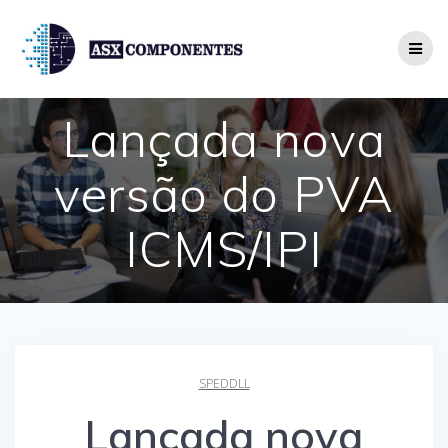
Skip
to
content
Lançada nova
versão do PVA
ICMS/IPI
SPEDDLL
Lançada nova