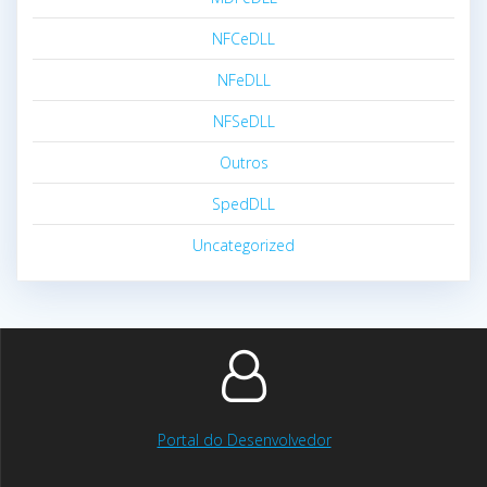
NFCeDLL
NFeDLL
NFSeDLL
Outros
SpedDLL
Uncategorized
Portal do Desenvolvedor