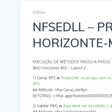
NFSEDLL
NFSEDLL – P
HORIZONTE-
EXECUÇÃO DE MÉTODOS PASSO-A-PASSO
Belo Horizonte-MG – Layout 2
1) Gerar RPS
››
Preencher os arrays com os
RPS.
## Método: nfse.GeraLoteRps
RETORNO: c:nfse-appnfselotes00000000028-
2) Validar XML
››
Aqui deve ser escolhido o 
## Método: nfse.ValidarArquivoXML