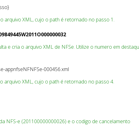
sso}
 o arquivo XML, cujo o path é retornado no passo 1.
09849445W2011O000000032
lta e cria o arquivo XML de NFSe. Utilize o numero em destaq
e-appnfseNFNFSe-000456.xml
 o arquivo XML, cujo o path é retornado no passo 4.
da NFS-e (201100000000026) e o codigo de cancelamento