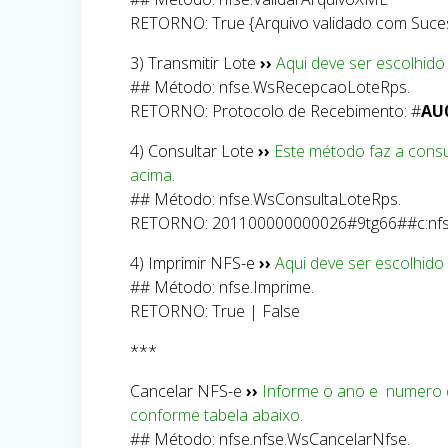
RETORNO: True {Arquivo validado com Suce
3) Transmitir Lote
››
Aqui deve ser escolhido
## Método: nfse.WsRecepcaoLoteRps.
RETORNO: Protocolo de Recebimento: #
AU
4) Consultar Lote
››
Este método faz a consu
acima.
## Método: nfse.WsConsultaLoteRps.
RETORNO: 201100000000026#9tg66##c:nfs
4) Imprimir NFS-e
››
Aqui deve ser escolhido
## Método: nfse.Imprime.
RETORNO: True | False
***
Cancelar NFS-e
››
Informe o ano e numero 
conforme tabela abaixo.
## Método: nfse.nfse.WsCancelarNfse.