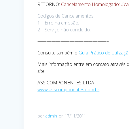
RETORNO:
Cancelamento Homologado: #c
Codigos de Cancelamentos
:
1 – Erro na emissão;
2 – Serviço não concluído.
———————————————–
Consulte também o
Guia Prático de Utiliza
Mais informação entre em contato através 
site.
ASS COMPONENTES LTDA
www.asscomponentes.com.br
por
admin
on 17/11/2011