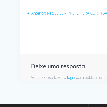
Navegação
Anterior:
Post
NFSEDLL – PREFEITURA CURITIB
de
anterior:
Post
Deixe uma resposta
Você precisa fazer o
login
para publicar um 