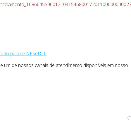
ancelamento_108664550001210415468001720110000000002
ção do pacote NFSeDLL
.
de um de nossos canais de atendimento disponíveis em nosso