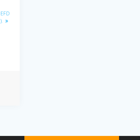
– EFD
).