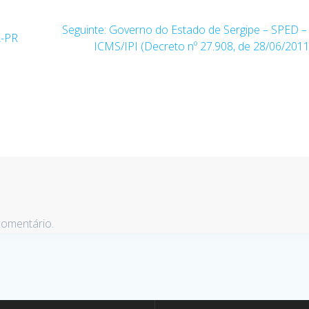
Seguinte:
Post
Governo do Estado de Sergipe – SPED 
A-PR
ICMS/IPI (Decreto nº 27.908, de 28/06/2011
seguinte:
comentário.